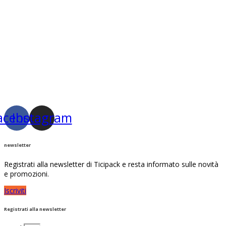
acebook
Instagram
newsletter
Registrati alla newsletter di Ticipack e resta informato sulle novità
e promozioni.
Iscriviti
Registrati alla newsletter